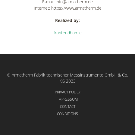
E-mail: info@armatherm.de
Internet: https://www.armatherm.de
Realized by:
frontendhomie
© Armatherm Fabrik technischer Messinstrumente GmbH & Co.
KG 2023
PRIVACY POLICY
IMPRESSUM
CONTACT
CONDITIONS