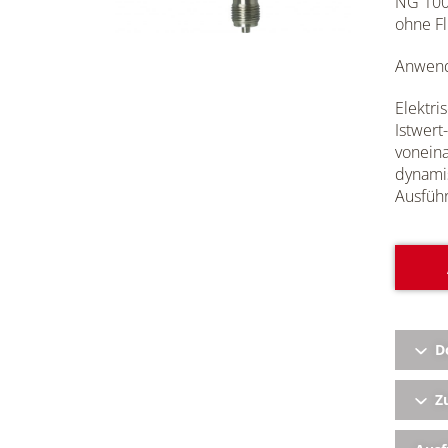
NG 100
ohne Fl
Anwend
Elektri
Istwert
voneina
dynamis
Ausführ
D
Zu