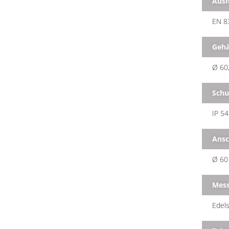
Ausf
EN 8
Geh
Ø 60,
Schu
IP 54
Ansc
Ø 60
Mess
Edels