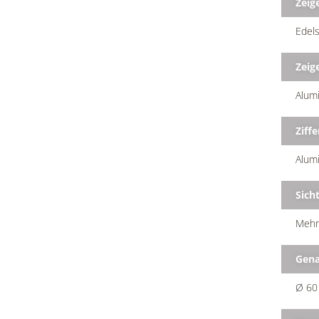
Zeig
Edels
Zeig
Alum
Ziffe
Alumi
Sich
Mehrs
Gena
Ø 60