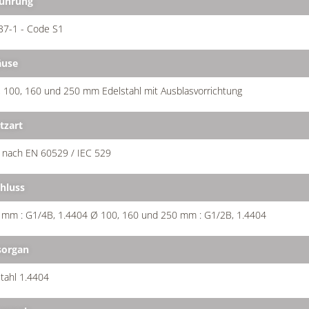
ührung
37-1 - Code S1
äuse
 100, 160 und 250 mm Edelstahl mit Ausblasvorrichtung
tzart
 nach EN 60529 / IEC 529
hluss
 mm : G1/4B, 1.4404 Ø 100, 160 und 250 mm : G1/2B, 1.4404
organ
tahl 1.4404