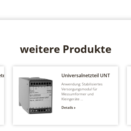
weitere Produkte
ter,
Universalnetzteil
UNT
Anwendung: Stabilisiertes
Versorgungsmodul für
Messumformer und
Kleingeräte ...
Details