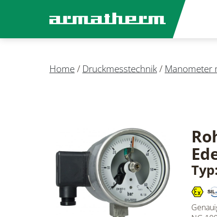
Home
/
Druckmesstechnik
/
Manometer m
Ro
Ede
Typ
Genauig