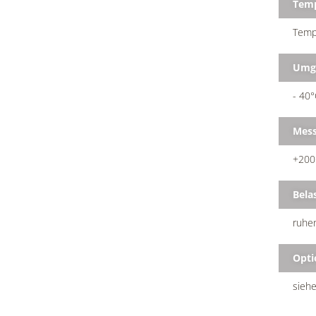
Temp
Temp
Umge
- 40°
Mess
+200
Bela
ruhen
Opti
siehe