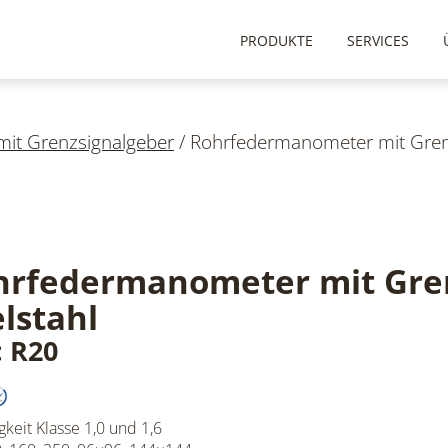
PRODUKTE
SERVICES
it Grenzsignalgeber
/
Rohrfedermanometer mit Grenz
hrfedermanometer mit Gren
lstahl
: R20
keit Klasse 1,0 und 1,6