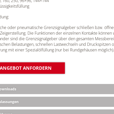
, 160, 250, 96×96, 144×144
üssigkeitsfüllung
ung:
sche oder pneumatische Grenzsignalgeber schließen bzw. öffnen
-Zeigerstellung. Die Funktionen der einzelnen Kontakte könne
nder sind die Grenzsignalgeber über den gesamten Messbereich
chen Belastungen, schnellen Lastwechseln und Druckspitzen o
ung mit einer Spezialölfüllung (nur bei Rundgehäusen möglich)
ANGEBOT ANFORDERN
ownloads
lassungen