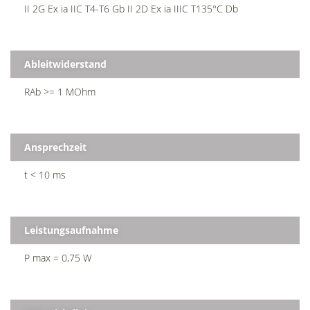
II 2G Ex ia IIC T4-T6 Gb II 2D Ex ia IIIC T135°C Db
Ableitwiderstand
RAb >= 1 MOhm
Ansprechzeit
t < 10 ms
Leistungsaufnahme
P max = 0,75 W