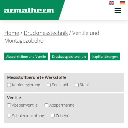
Toggl
navig
Home
/
Druckmesstechnik
/
Ventile und
Montagezubehör
Absperrhähne und Ventile
Druckausgleichsventile
Kapillarleitungen
Messstoffberührte Werkstoffe
Kupferlegierung
Edelstahl
StahI
Ventile
Absperrventile
Absperrhähne
Schutzeinrichtung
Zubehör