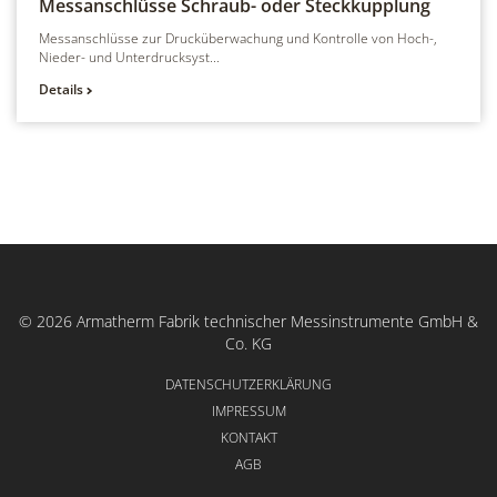
Messanschlüsse
Schraub- oder Steckkupplung
Messanschlüsse zur Drucküberwachung und Kontrolle von Hoch-,
Nieder- und Unterdrucksyst...
Details
© 2026 Armatherm Fabrik technischer Messinstrumente GmbH &
Co. KG
DATENSCHUTZERKLÄRUNG
IMPRESSUM
KONTAKT
AGB