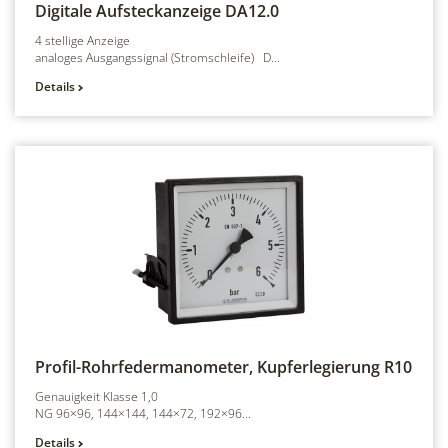
Digitale Aufsteckanzeige
DA12.0
4 stellige Anzeige
analoges Ausgangssignal (Stromschleife) D...
Details
Profil-Rohrfedermanometer, Kupferlegierung
R10
Genauigkeit Klasse 1,0
NG 96×96, 144×144, 144×72, 192×96...
Details