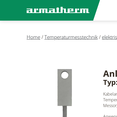
Home
/
Temperaturmesstechnik
/
elektr
An
Typ
Kabela
Tempera
Messor
Anwendu