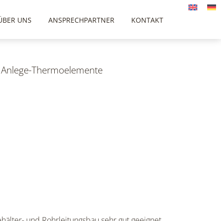
ÜBER UNS
ANSPRECHPARTNER
KONTAKT
/
Anlege-Thermoelemente
älter- und Rohrleitungsbau sehr gut geeignet.