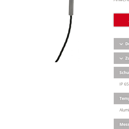
D
Zu
Schu
IP 6
Temp
Alum
Mess