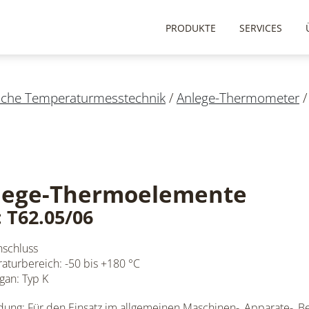
PRODUKTE
SERVICES
ische Temperaturmesstechnik
/
Anlege-Thermometer
lege-Thermoelemente
: T62.05/06
nschluss
turbereich: -50 bis +180 °C
gan: Typ K
ng: Für den Einsatz im allgemeinen Maschinen-, Apparate-, Beh