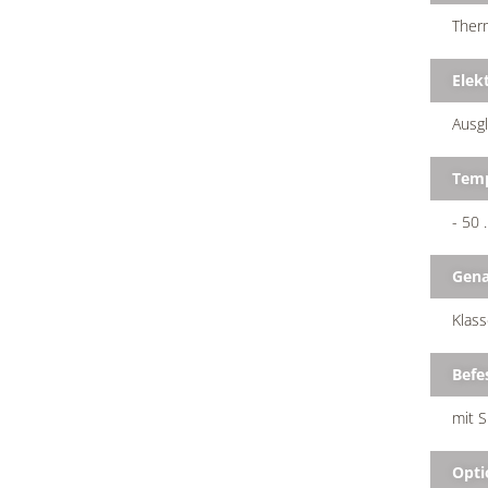
Therm
Elek
Ausgl
Temp
- 50 
Gena
Klas
Befe
mit 
Opti