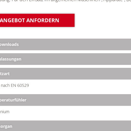
ANGEBOT ANFORDERN
ownloads
lassungen
tzart
5 nach EN 60529
eraturfühler
inium
organ