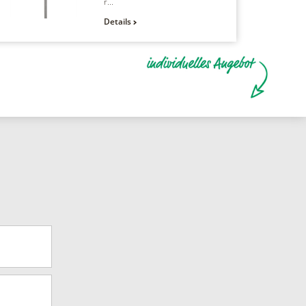
r...
Details