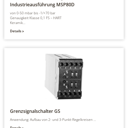
Industrieausführung
MSP80D
von 0-50 mbar bis -1/+70 bar
Genauigkeit Klasse 0,1 FS – HART
Keramik...
Details
Grenzsignalschalter
GS
Anwendung: Aufbau von 2- und 3-Punkt-Regelkreisen ...
Details