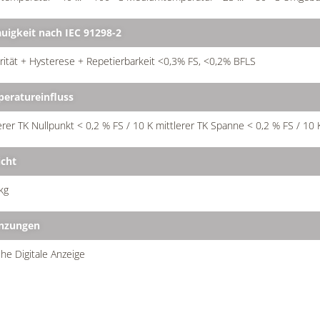
uigkeit nach IEC 91298-2
rität + Hysterese + Repetierbarkeit <0,3% FS, <0,2% BFLS
eratureinfluss
erer TK Nullpunkt < 0,2 % FS / 10 K mittlerer TK Spanne < 0,2 % FS / 10 
cht
kg
nzungen
ehe Digitale Anzeige