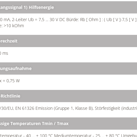
angssignal 1) Hilfsenergie
 20 mA, 2-Leiter Ub = 7,5 ... 30 V DC Bürde: Rb [ Ohm ] : ( Ub [ V ]-7,5 [ V ] 
e: >10 kOhm
rechzeit
0 ms
tungsaufnahme
x = 0,75 W
Richtlinie
30/EU, EN 61326 Emission (Gruppe 1, Klasse B), Störfestigkeit (industri
ssige Temperaturen Tmin / Tmax
temperatur - 40 ... + 100 °C Mediumtemperatur - 25 ... + 80 °C Umgebu