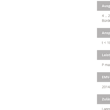
Ausg
4 ...
Bürd
Ansp
t < 1
Leis
P ma
EMV-
2014/
Zulä
Lager