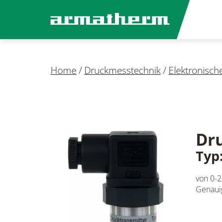
Home
/
Druckmesstechnik
/
Elektronisc
Dr
Typ
von 0-2
Genauig