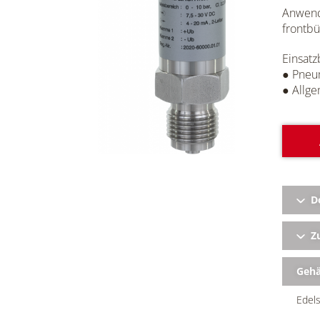
Anwendu
frontbü
Einsatz
● Pneu
● Allg
D
Zu
Geh
Edels