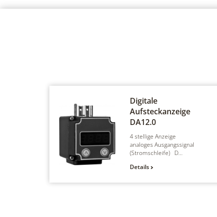
Digitale
Aufsteckanzeige
DA12.0
4 stellige Anzeige
analoges Ausgangssignal
(Stromschleife) D...
Details