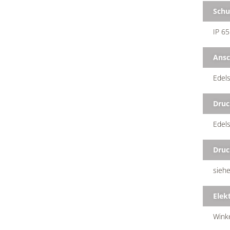
Schu
IP 65
Ansc
Edel
Druc
Edel
Druc
siehe
Elek
Wink