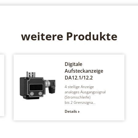
weitere Produkte
Digitale
Aufsteckanzeige
DA12.1/12.2
4 stellige Anzeige
analoges Ausgangssignal
(Stromschleife)
bis 2 Grenzsigna...
Details