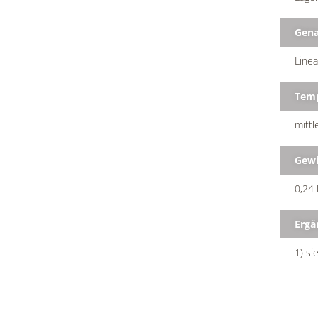
Gena
Linea
Temp
mittl
Gewi
0,24 
Ergä
1) si