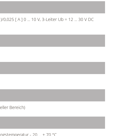
)/0,025 [ A ] 0 ... 10 V, 3-Leiter Ub = 12 ... 30 V DC
eller Bereich)
ngstemperatur - 20 ... + 70 °C