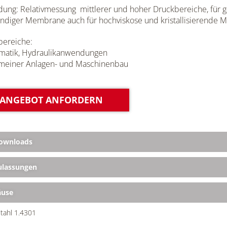
ng: Relativmessung mittlerer und hoher Druckbereiche, für ga
ndiger Membrane auch für hochviskose und kristallisierende M
bereiche:
matik, Hydraulikanwendungen
emeiner Anlagen- und Maschinenbau
ANGEBOT ANFORDERN
ownloads
lassungen
äuse
tahl 1.4301