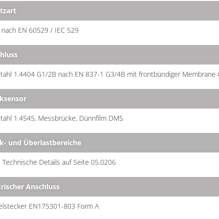
tzart
 nach EN 60529 / IEC 529
hluss
stahl 1.4404 G1/2B nach EN 837-1 G3/4B mit frontbündiger Membrane 
ksensor
stahl 1.4545, Messbrücke, Dünnfilm DMS
k- und Überlastbereiche
 Technische Details auf Seite 05.0206
trischer Anschluss
elstecker EN175301-803 Form A